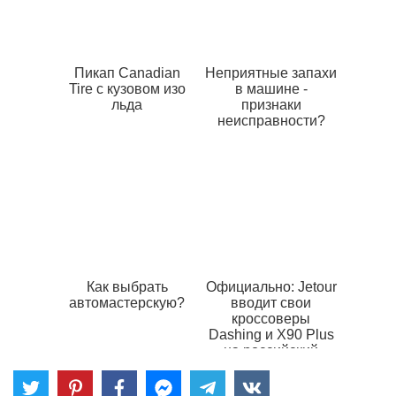
Пикап Canadian
Неприятные запахи
Tire с кузовом изо
в машине -
льда
признаки
неисправности?
Как выбрать
Официально: Jetour
автомастерскую?
вводит свои
кроссоверы
Dashing и X90 Plus
на российский
рынок