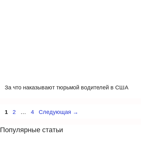
За что наказывают тюрьмой водителей в США
Навигация
Страница
Страница
Страница
1
2
…
4
Следующая
→
записи
Популярные статьи