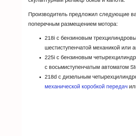
скульптурный рельеф боков и капота.
Производитель предложил следующие вари
поперечным размещением мотора:
218i с бензиновым трехцилиндровы
шестиступенчатой механикой или а
225i с бензиновым четырехцилиндр
с восьмиступенчатым автоматом Ste
218d с дизельным четырехцилиндро
механической коробкой передач
ил