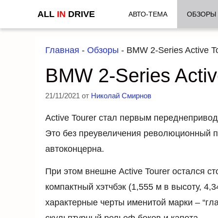
Перейти
ALL
IN
DRIVE
АВТО-ТЕМА
ОБЗОРЫ
к
содержимому
Главная
-
Обзоры
-
BMW 2-Series Active T
BMW 2-Series Activ
21/11/2021
от
Николай Смирнов
Active Tourer стал первым переднеприв
Это без преувеличения революционный п
автоконцерна.
При этом внешне Active Tourer остался 
компактный хэтчбэк (1,555 м в высоту, 4,3
характерные черты именитой марки – “гл