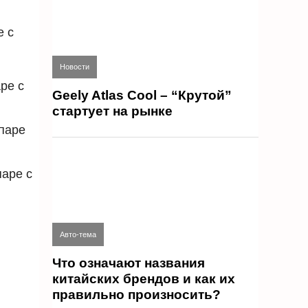
е с
Новости
ре с
Geely Atlas Cool – “Крутой”
стартует на рынке
паре
паре с
Авто-тема
Что означают названия
китайских брендов и как их
правильно произносить?