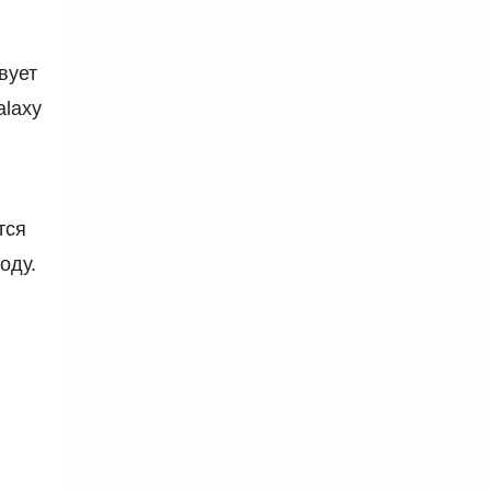
вует
alaxy
тся
оду.