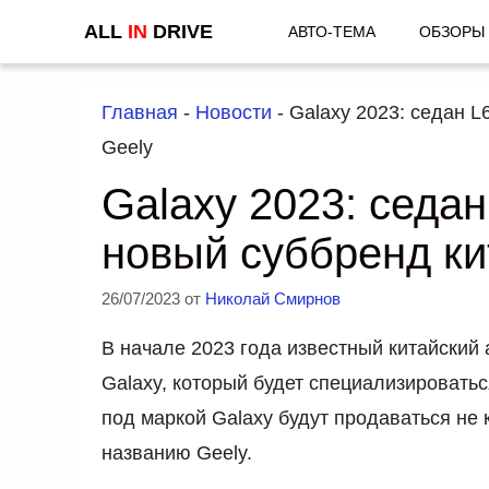
Перейти
ALL
IN
DRIVE
АВТО-ТЕМА
ОБЗОРЫ
к
содержимому
Главная
-
Новости
-
Galaxy 2023: седан L
Geely
Galaxy 2023: седан
новый суббренд ки
26/07/2023
от
Николай Смирнов
В начале 2023 года известный китайский
Galaxy, который будет специализировать
под маркой Galaxy будут продаваться не 
названию Geely.