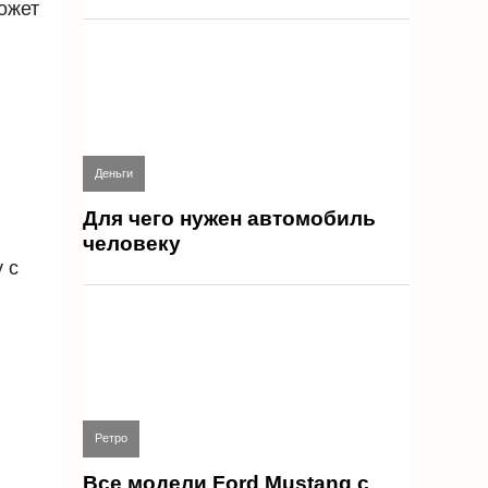
ожет
Деньги
Для чего нужен автомобиль
человеку
 с
Ретро
Все модели Ford Mustang с