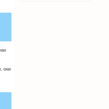
нах
, они