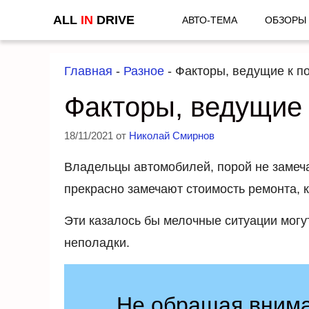
Перейти
ALL
IN
DRIVE
АВТО-ТЕМА
ОБЗОРЫ
к
содержимому
Главная
-
Разное
-
Факторы, ведущие к п
Факторы, ведущие
18/11/2021
от
Николай Смирнов
Владельцы автомобилей, порой не замеча
прекрасно замечают стоимость ремонта, 
Эти казалось бы мелочные ситуации могут
неполадки.
Не обращая внима