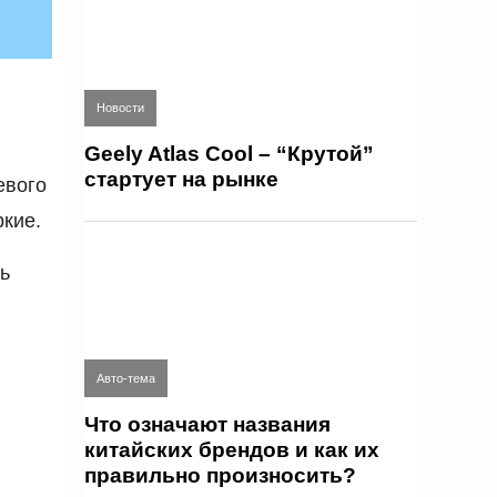
Новости
Geely Atlas Cool – “Крутой”
стартует на рынке
евого
ркие.
ь
Авто-тема
Что означают названия
китайских брендов и как их
правильно произносить?