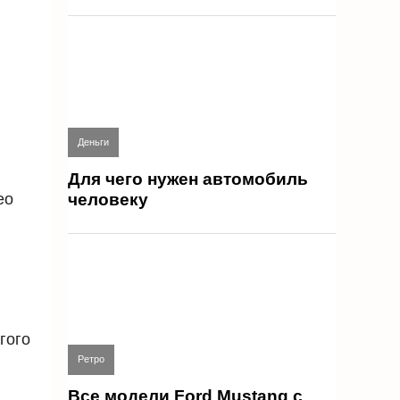
Деньги
Для чего нужен автомобиль
eo
человеку
гого
Ретро
Все модели Ford Mustang с