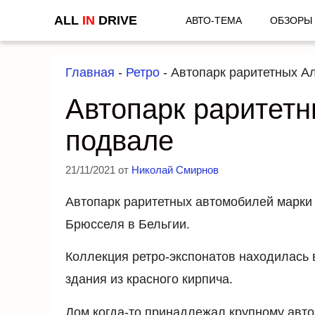
Перейти
ALL
IN
DRIVE
АВТО-ТЕМА
ОБЗОРЫ
к
содержимому
Главная
-
Ретро
-
Автопарк раритетных А
Автопарк раритет
подвале
21/11/2021
от
Николай Смирнов
Автопарк раритетных автомобилей марки
Брюсселя в Бельгии.
Коллекция ретро-экспонатов находилась
здания из красного кирпича.
Дом когда-то принадлежал крупному авто