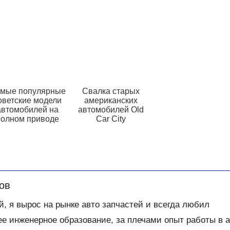
мые популярные
Свалка старых
оветские модели
американских
автомобилей на
автомобилей Old
полном приводе
Car City
ов
й, я вырос на рынке авто запчастей и всегда любил
е инженерное образование, за плечами опыт работы в а