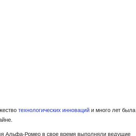
ожество
технологических инноваций
и много лет была
айне.
для Альфа-Ромео в свое время выполняли ведущие