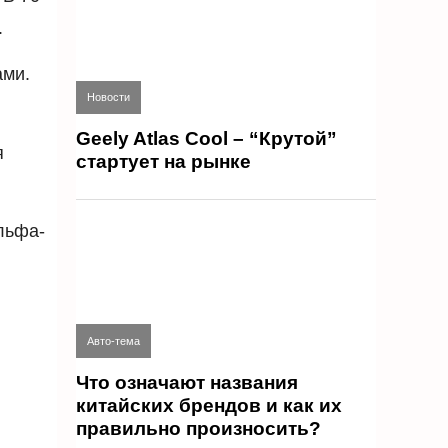
.
ами.
Новости
Geely Atlas Cool – “Крутой”
я
стартует на рынке
льфа-
Авто-тема
Что означают названия
китайских брендов и как их
правильно произносить?