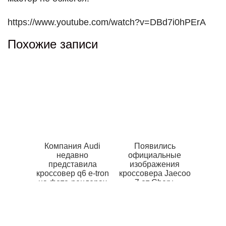
https://www.youtube.com/watch?v=DBd7i0hPErA
Похожие записи
Компания Audi
Появились
недавно
официальные
представила
изображения
кроссовер q6 e-tron
кроссовера Jaecoo
на фото-рендерах
7 от Chery,
ожидаемого в
России