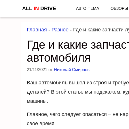
Перейти
ALL
IN
DRIVE
АВТО-ТЕМА
ОБЗОРЫ
к
содержимому
Главная
-
Разное
-
Где и какие запчасти 
Где и какие запча
автомобиля
21/11/2021
от
Николай Смирнов
Ваш автомобиль вышел из строя и требу
деталей? В этой статье мы подскажем, ку
машины.
Главное, чего следует опасаться – не на
свое время.