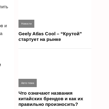
лить
Новости
в и
Geely Atlas Cool – “Крутой”
на
стартует на рынке
и
Авто-тема
Что означают названия
китайских брендов и как их
правильно произносить?